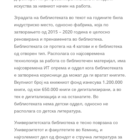
искуства за нивниот начин на работа.
Зградата на библиотеката во текот на годините била
индустриско место, односно фабрика, која по
затворањето од 2015 – 2020 година е целосно
реновирана и пренаменета во библиотека.
Библиотеката се протега на 4 катови и е библиотека
од отворен тип. Располага со најсовремена
технологија за работа со библиотечен материјал, има
најсовремена ИТ опрема и оддел кога библиотеката
е затворена корисници да можат да ги вратат книгите.
Вкупниот број на книжниот фонд изнесува 1.200.000
книги, од кои 650.000 книги се дигитализирани, а во
тек е дигитализација и на останатите. Во
библиотеката нема детски оддел, односно не
располага со детска литература.
Универзитетската библиотека е тесно поврзана со
Универзитетот и факултетите во Кемниц, и
најголемиот дел од фондот е стручна литература за