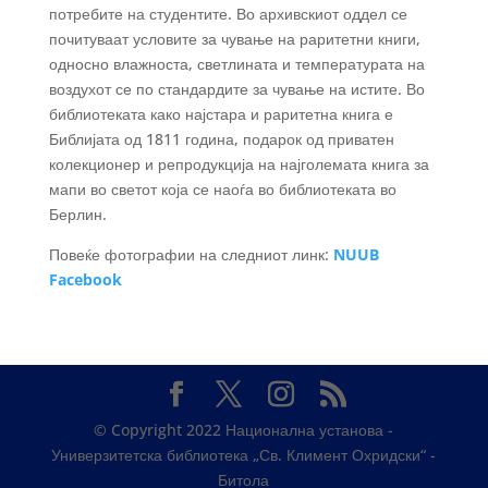
потребите на студентите. Во архивскиот оддел се
почитуваат условите за чување на раритетни книги,
односно влажноста, светлината и температурата на
воздухот се по стандардите за чување на истите. Во
библиотеката како најстара и раритетна книга е
Библијата од 1811 година, подарок од приватен
колекционер и репродукција на најголемата книга за
мапи во светот која се наоѓа во библиотеката во
Берлин.
Повеќе фотографии на следниот линк:
NUUB
Facebook
© Copyright 2022 Национална установа -
Универзитетска библиотека „Св. Климент Охридски“ -
Битола