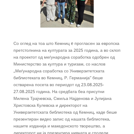
Со оглед на тоа што Кемниц e прогласен за европска
претстолнина на културата за 2025 година, а во склоп
на проектот од меѓународна соработка одобрен од
Министерство за култура и туризам, со наслов
„Меѓународна соработка со Универзитетската
библиотеката во Кемниц, Р. Германија“ беше
остварена посета во периодот од 23.08.2025-
27.08.2025 година. На средбата беа присутни
Милена Трајчевска, Смиља Најденова и Јулијана
Христовска Кулевска и директорот на
Универзитетската библиотека од Кемниц, каде беше
презентиран видео запис од нашата библиотека,
нашите изданија и македонското творештво, а
директорот ни ја презентира нивната и сподели