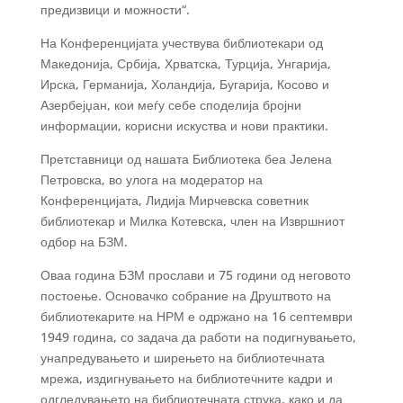
предизвици и можности“.
На Конференцијата учествува библиотекари од
Македонија, Србија, Хрватска, Турција, Унгарија,
Ирска, Германија, Холандија, Бугарија, Косово и
Азербејџан, кои меѓу себе споделија бројни
информации, корисни искуства и нови практики.
Претставници од нашата Библиотека беа
Јелена
Петровска, во улога на модератор на
Конференцијата, Лидија Мирчевска советник
библиотекар и Милка Котевска, член на Извршниот
одбор на БЗМ.
Оваа година БЗМ прослави и 75 години од неговото
постоење. Основачко собрание на Друштвото на
библиотекарите на НРМ е одржано на 16 септември
1949 година, со задача да работи на подигнувањето,
унапредувањето и ширењето на библиотечната
мрежа, издигнувањето на библиотечните кадри и
одгледувањето на библиотечната струка, како и да