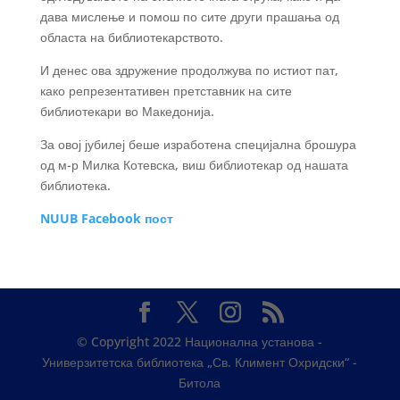
дава мислење и помош по сите други прашања од
областа на библиотекарството.
И денес ова здружение продолжува по истиот пат,
како репрезентативен претставник на сите
библиотекари во Македонија.
За овој јубилеј беше изработена специјална брошура
од м-р Милка Котевска, виш библиотекар од нашата
библиотека.
NUUB Facebook пост
© Copyright 2022 Национална установа -
Универзитетска библиотека „Св. Климент Охридски“ -
Битола