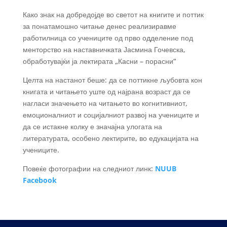
Како знак на добредојде во светот на книгите и поттик
за понатамошно читање денес реализиравме
работилница со учениците од прво одделение под
менторство на наставничката Јасмина Гочевска,
обработувајќи ја лектирата „Касни – порасни“
Целта на настанот беше: да се поттикне љубовта кон
книгата и читањето уште од најрана возраст да се
нагласи значењето на читањето во когнитивниот,
емоционалниот и социјалниот развој на учениците и
да се истакне колку е значајна улогата на
литературата, особено лектирите, во едукацијата на
учениците.
Повеќе фотографии на следниот линк:
NUUB
Facebook