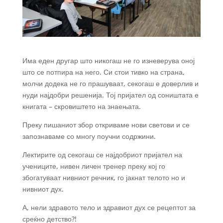
Има еден другар што никогаш не го изневерува оној
што се потпира на него. Си стои тивко на страна,
молчи додека не го прашуваат, секогаш е доверлив и
нуди најдобри решенија. Тој пријател од соништата е
книгата – скровиштето на знаењата.
Преку пишаниот збор откриваме нови светови и се
запознаваме со многу поучни содржини.
Лектирите од секогаш се најдобриот пријател на
учениците, нивен личен тренер преку кој го
збогатуваат нивниот речник, го јакнат телото но и
нивниот дух.
А, нели здравото тело и здравиот дух се рецептот за
среќно детство?!