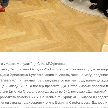
ка „Марко Марулиќ“ од Сплит,Р.Хрватска
ека „Св. Климент Охридски“ – Битола претставувана од делегација
ијана Христовска-Кулевска, активно учествуваше на меѓународниот
ranean“-Сплит имаше претставување со научен труд, панел дискус
еца и млади“ и наша постер-презентација. Потоа имавме посебно 
та м-р Емилија Стефановска-Давкова во библиотеката „Далматина“-
аботката помеѓу НУУБ „Св. Климент Охридски“ – Битола и Градск
а од страна на директорките м-р Емилија Стефановска-Давкова и 
професионални искуства, преку заеднички проекти, размена на кад