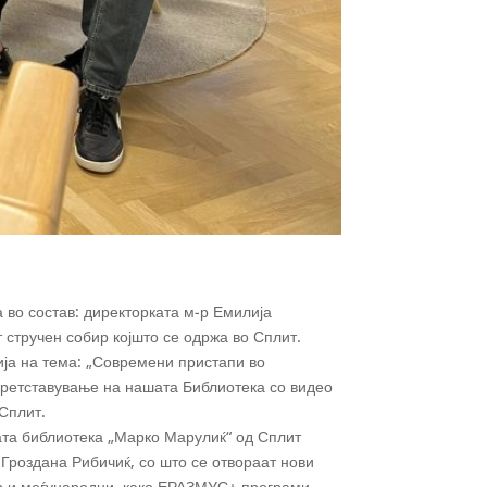
 во состав: директорката м-р Емилија
 стручен собир којшто се одржа во Сплит.
ија на тема: „Современи пристапи во
претставување на нашата Библиотека со видео
Сплит.
ата библиотека „Марко Марулиќ“ од Сплит
Гроздана Рибичиќ, со што се отвораат нови
ар и меѓународни, како ЕРАЗМУС+ програми.