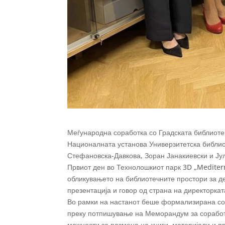
Меѓународна соработка со Градската библиоте
Националната установа Универзитетска библиот
Стефановска-Давкова, Зоран Јанакиевски и Јул
Првиот ден во Технолошкиот парк 3D „Mediter
обликувањето на библиотечните простори за д
презентација и говор од страна на директорка
Во рамки на настанот беше формализирана сор
преку потпишување на Меморандум за соработк
можности за размена на книги, материјали и 