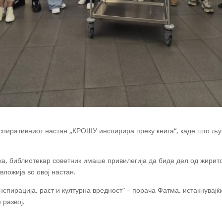
спиративниот настан „КРОШУ инспирира преку книга“, каде што љу
, библиотекар советник имаше привилегија да биде дел од жирито,
вложија во овој настан.
спирација, раст и културна вредност“ – порача Фатма, истакнувајќи
 развој.