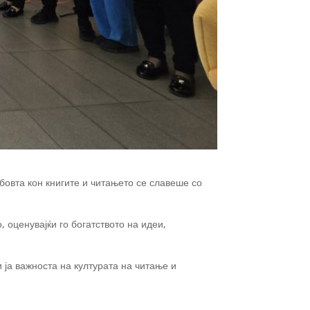
бовта кон книгите и читањето се славеше со
 оценувајќи го богатството на идеи,
 ја важноста на културата на читање и