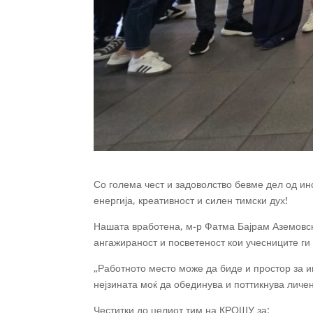
Со голема чест и задоволство бевме дел од ин
енергија, креативност и силен тимски дух!
Нашата вработена, м-р Фатма Бајрам Аземовска
ангажираност и посветеност кои учесниците ги 
„Работното место може да биде и простор за ин
нејзината моќ да обединува и поттикнува личен
Честитки до целиот тим на КРОШУ за: