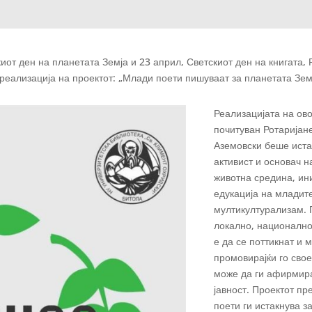
от ден на планетата Земја и 23 април, Светскиот ден на книгата,
 реализација на проектот: „Млади поети пишуваат за планетата Земј
Реализацијата на ово
почитуван Ротаријан
Аземовски беше иста
активист и основач 
животна средина, ин
едукација на младит
мултикултурализам. 
локално, национално
е да се поттикнат и 
промовирајќи го свое
може да ги афирмира
јавност. Проектот пр
поети ги истакнува з