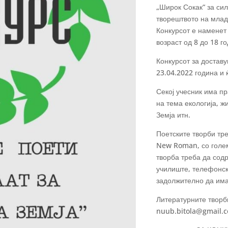
„Широк Сокак“ за сил
творештвото на млад
Конкурсот е наменет 
возраст од 8 до 18 го
Конкурсот за доставу
23.04.2022 година и 
Секој учесник има пр
на тема екологија, ж
Земја итн.
Поетските творби тр
New Roman, со голем
творба треба да содр
училиште, телефонски
задолжително да има
Литературните творби
nuub.bitola@gmail.