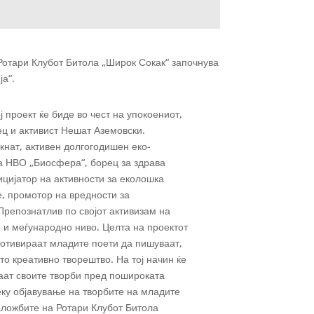
 Ротари Клубот Битола „Широк Сокак“ започнува
а“.
ј проект ќе биде во чест на упокоениот,
ец и активист Нешат Аземовски.
кнат, активен долгогодишен еко-
на НВО „Биосфера“, борец за здрава
ицијатор на активности за еколошка
е, промотор на вредности за
Препознатлив по својот активизам на
 и меѓународно ниво. Целта на проектот
мотивираат младите поети да пишуваат,
то креативно творештво. На тој начин ќе
ат своите творби пред пошироката
еку објавување на творбите на младите
аложбите на Ротари Клубот Битола