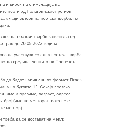
на и директна стимулација на
ите поети од Пелагонискиот регион.
за млади автори на поетски творби, на
дини.
вање на поетски творби започнува од
ќе трае до 20.05.2022 година.
аво да учествува со една поетска творба
ивотна средина, заштита на Планетата
еба да бидат напишани во формат Times
ина на буквите 12. Секоја поетска
жи име и презиме, возраст, адреса,
 број (име на менторот, иако не е
те ментор).
 треба да се достават на меил:
com