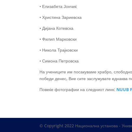
• Елизабета Јончиќ
• Христина Зариевска
• Дијана Котевска
• Филип Марковски
• Никола Трајковски
• Симона Петровска
На учениците им посакуваме храбро, слободно и
победи денес, Вие сите заслужувате еднаква п
Повеќе фотографии на следниот линк:
NUUB F
© Copyright 2022 Национална установа - Униве