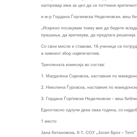
натпревар има за цел да се поттикне критичкот
и м-р Гордана Ѓоргиевска Неделковски, виш би
„Искрено посакувам токму вие да бидете млад
прашања, да критикува, да предлага решенија и
Со свои мисли и ставови, 16 ученици се потруд
а нивниот збор највпечатлив.
Тричлената комисија во состав:
1. Магдалена Сајковска, наставник по македонс
2. Николина Ѓуровска, наставник по македонски
3. Гордана Ѓорѓевска Неделковски – виш библи
Едногласно одлучи дека оваа година, со најдоб
1 место
Јана Китановска, II-1, СОУ „Јосип Броз – Тито“