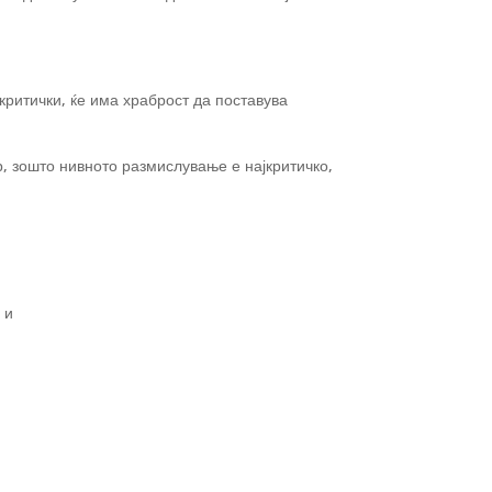
,
ритички, ќе има храброст да поставува
р, зошто нивното размислување е најкритичко,
 и