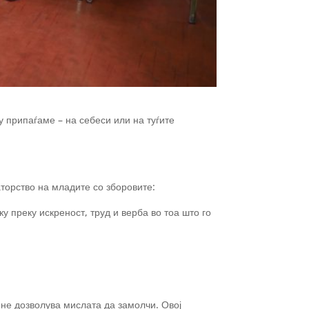
 припаѓаме – на себеси или на туѓите
торство на младите со зборовите:
у преку искреност, труд и верба во тоа што го
 не дозволува мислата да замолчи. Овој