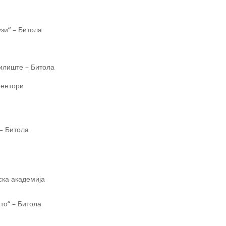
зи“ – Битола
чилиште – Битола
ментори
 – Битола
ска академија
то“ – Битола