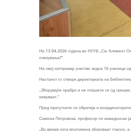
На 13.04.2026 година во НУУБ „Св. Климент Ох
очекувања?“
На овој натпревар учество зедоа 16 ученици о
Настанот го отвори директорката на Библиотек
„Зборувајте храбро и не плашете се од грешки.
кажуваат.“
Пред присутните се обратија и координаторите 
Симона Петровска, професор по македонски јаз
„Во време кога многумина зборуваат гласно, а