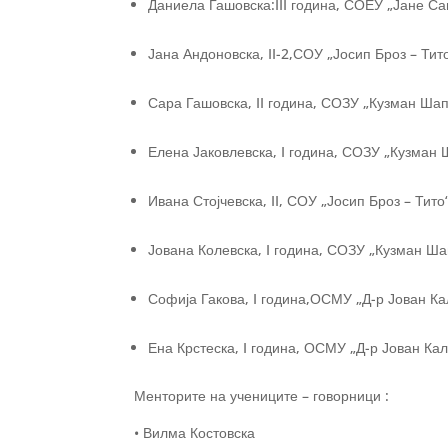
Даниела Гашовска:III година, СОЕУ „Јане Са
Јана Андоновска, II-2,СОУ „Јосип Броз – Тит
Сара Гашовска, II година, СОЗУ „Кузман Шап
Елена Јаковлевска, I година, СОЗУ „Кузман 
Ивана Стојчевска, II, СОУ „Јосип Броз – Тито
Јована Колевска, I година, СОЗУ „Кузман Ша
Софија Гакова, I година,ОСМУ „Д-р Јован Ка
Ена Крстеска, I година, ОСМУ „Д-р Јован Кал
Менторите на учениците – говорници :
• Вилма Костовска