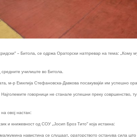
ридски“ – Битола, се одржа Ораторски натпревар на тема: „Кому му
д средните училиште во Битола.
ата, м-р Емилија Стефановска-Давкова посакувајќи им успешно ора
 Најголемите говорници не станале успешни преку совршенство, тук
на овој настан:
ик и книжевност од СОУ „Јосип Броз Тито“ која истакна:
 малкумина навистина се слушаат, ораторството останува сила што