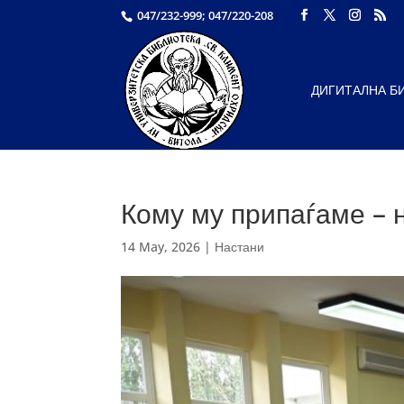
047/232-999; 047/220-208
ДИГИТАЛНА Б
Кому му припаѓаме – 
14 May, 2026
|
Настани