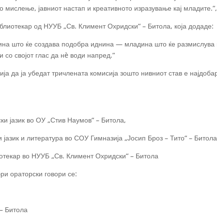
о мислење, јавниот настап и креативното изразување кај младите.“
блиотекар од НУУБ „Св. Климент Охридски“ – Битола, која додаде:
ина што ќе создава подобра иднина — младина што ќе размислува к
 со својот глас да нè води напред.“
ија да ја убедат тричлената комисија зошто нивниот став е најдоба
ки јазик во ОУ „Стив Наумов“ – Битола,
 јазик и литература во СОУ Гимназија „Јосип Броз – Тито“ – Битола
отекар во НУУБ „Св. Климент Охридски“ – Битола
ри ораторски говори се:
 – Битола