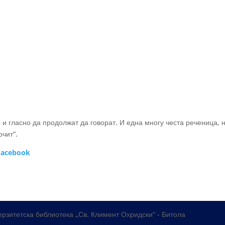
 гласно да продолжат да говорат. И една многу честа реченица, но
очит“.
acebook
рзитетска библиотека „Св. Климент Охридски“ - Битола