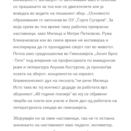
со прашањето за тоа кои се двигателите кои ја
воведоа во водите на пишаниот збор. „Основното
образование го започнав во ОУ „Ѓорги Сугарев“. За
моја среќа во тоа време таму работеа прекрасни
наставници, како Милица и Митре Петковски, Ружа
Клекачковска кои во секое време нѐ мотивираа и
инспирираа да го пронајдеме својот пат во животот.
Потоа како средношколка во Гимназијата „Јосип Броз
-Тито“ под влијание на професорката по македонски
јазик и литература Анушка Костурска, ја пронаоѓав
оската на зборот, концизноста на изразот,
блажеконескиот дух на песната.“ни рече Милица.
Исто така во тој контекст додаде за работата врз
зборникот „40 години поезија“ во кој се објавени
творби на поети кои учеле и биле дел од работата на
литературната секција во гимназијата.
Зборувајќи ни за овие наставници, таа ни го истакна
значењето на наставникот како педагог, мотиватор,