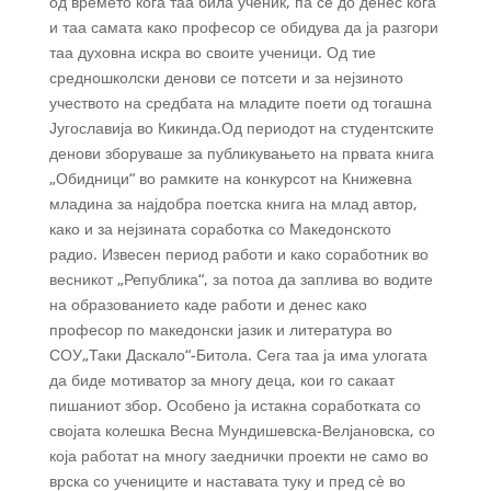
од времето кога таа била ученик, па сѐ до денес кога
и таа самата како професор се обидува да ја разгори
таа духовна искра во своите ученици. Од тие
средношколски денови се потсети и за нејзиното
учеството на средбата на младите поети од тогашна
Југославија во Кикинда.Од периодот на студентските
денови зборуваше за публикувањето на првата книга
„Обидници“ во рамките на конкурсот на Книжевна
младина за најдобра поетска книга на млад автор,
како и за нејзината соработка со Македонското
радио. Извесен период работи и како соработник во
весникот „Република“, за потоа да заплива во водите
на образованието каде работи и денес како
професор по македонски јазик и литература во
СОУ„Таки Даскало“-Битола. Сега таа ја има улогата
да биде мотиватор за многу деца, кои го сакаат
пишаниот збор. Особено ја истакна соработката со
својата колешка Весна Мундишевска-Велјановска, со
која работат на многу заеднички проекти не само во
врска со учениците и наставата туку и пред сѐ во