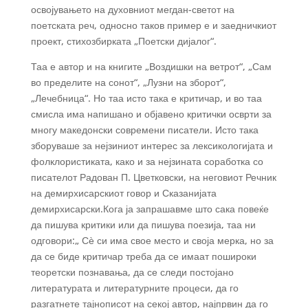
освојувањето на духовниот мегдан-светот на
поетската реч, односно таков пример е и заедничкиот
проект, стихозбирката „Поетски дијалог“.
Таа е автор и на книгите „Воздишки на ветрот“, „Сам
во пределите на сонот“, „Лузни на зборот“,
„Лечебница“. Но таа исто така е критичар, и во таа
смисла има напишано и објавено критички осврти за
многу македонски современи писатели. Исто така
зборуваше за нејзиниот интерес за лексикологијата и
фолклористиката, како и за нејзината соработка со
писателот Радован П. Цветковски, на неговиот Речник
на демирхисарскиот говор и Сказанијата
демирхисарски.Кога ја запрашавме што сака повеќе
да пишува критики или да пишува поезија, таа ни
одговори:„ Сѐ си има свое место и своја мерка, но за
да се биде критичар треба да се имаат пошироки
теоретски познавања, да се следи постојано
литературата и литературните процеси, да го
разгатнете тајнописот на секој автор, најпрвин да го