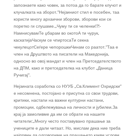
запознаете како човек, за потоа да го барате клучот и
клучалката на зборот.“Нејзиниот стил е посебен, таа
користи многу архаични зборови, зборови кои се
поретко ги слушаме.„Чуму ти се челенки!?!-
НамнисувамТе џбарам во окотоА ти чурук,
каскатијаЧаскум се чпиртосаТи секна
чекулецотСеѓере чепорошкиЧинам со раатот.“Таа е
член на Друштвото на писатели на Македонија,
односно во овој мандат и член на Претседателството
на ДПМ, како и претседателка на клубот „Даница
Ручигај“.
Нејзината соработка со НУУБ „Св.Климент Охридски“
е несомнена, постојано е присутна со свои трудови,
критики, настапи на важни културни настани,
промоции, одбележувања на личности и јубилеи.За
крај ја замоливме да им се обрати на нашите
читатели:„Многу често поставувано прашање за
учениците е дали читаат. Но, мислам дека ние треба
најпрвин да одговориме на прашањето какви услови