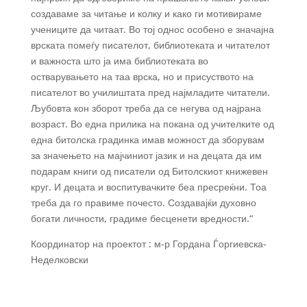
создаваме за читање и колку и како ги мотивираме
учениците да читаат. Во тој однос особено е значајна
врската помеѓу писателот, библиотеката и читателот
и важноста што ја има библиотеката во
остварувањето на таа врска, но и присуството на
писателот во училиштата пред најмладите читатели.
Љубовта кон зборот треба да се негува од најрана
возраст. Во една прилика на покана од учителките од
една битолска градинка имав можност да зборувам
за значењето на мајчиниот јазик и на децата да им
подарам книги од писатели од Битолскиот книжевен
круг. И децата и воспитувачките беа пресреќни. Тоа
треба да го правиме почесто. Создавајќи духовно
богати личности, градиме бесценети вредности.“
Координатор на проектот : м-р Гордана Ѓоргиевска-
Неделковски