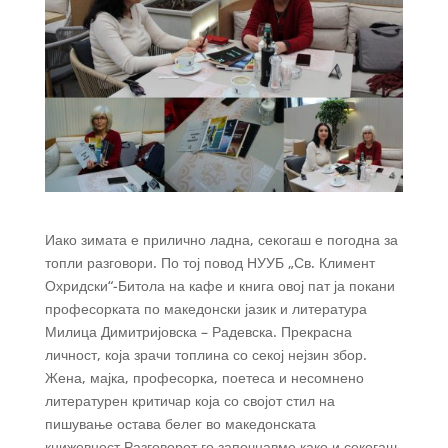
Иако зимата е прилично ладна, секогаш е погодна за
топли разговори. По тој повод НУУБ „Св. Климент
Охридски“-Битола на кафе и книга овој пат ја покани
професорката по македонски јазик и литература
Милица Димитријовска – Радевска. Прекрасна
личност, која зрачи топлина со секој нејзин збор.
Жена, мајка, професорка, поетеса и несомнено
литературен критичар која со својот стил на
пишување остава белег во македонската
книжевност.Разговорот го започнавме како и секогаш