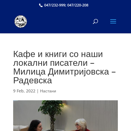
047/232-999; 047/220-208
Кафе и книги со наши
локални писатели –
Милица Димитријовска –
Радевска
9 Feb, 2022
|
Настани