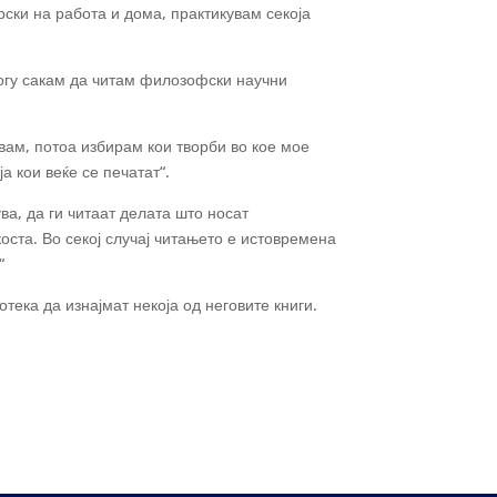
ски на работа и дома, практикувам секоја
многу сакам да читам филозофски научни
увам, потоа избирам кои творби во кое мое
 кои веќе се печатат“.
ва, да ги читаат делата што носат
оста. Во секој случај читањето е истовремена
“
ека да изнајмат некоја од неговите книги.