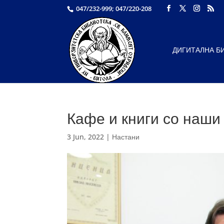
047/232-999; 047/220-208
ДИГИТАЛНА Б
Кафе и книги со наши
3 Jun, 2022
|
Настани