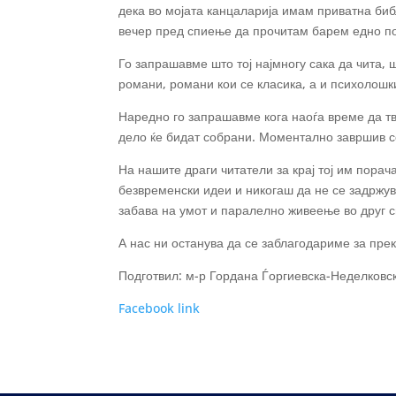
дека во мојата канцаларија имам приватна би
вечер пред спиење да прочитам барем едно пог
Го запрашавме што тој најмногу сака да чита, 
романи, романи кои се класика, а и психолошк
Наредно го запрашавме кога наоѓа време да тво
дело ќе бидат собрани. Моментално завршив со
На нашите драги читатели за крај тој им порач
безвременски идеи и никогаш да не се задржува
забава на умот и паралелно живеење во друг св
А нас ни останува да се заблагодариме за пре
Подготвил: м-р Гордана Ѓоргиевска-Неделковс
Facebook link