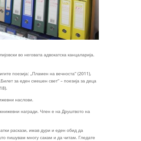
ијовски во неговата адвокатска канцаларија.
игите поезија: „Пламен на вечноста“ (2011),
 „Билет за еден смешен свет“ – поезија за деца
18).
ижевни наслови.
 книжевни награди. Член е на Друштвото на
ратки раскази, имав дури и еден обид да
што пишувам многу сакам и да читам. Гледате