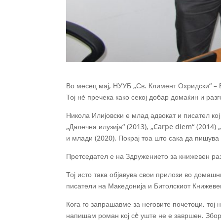
Во месец мај, НУУБ „Св. Климент Охридски“ – 
Тој нѐ пречека како секој добар домаќин и ра
Никола Илијовски е млад адвокат и писател кој 
„Далечна илузија“ (2013), „Carpe diem“ (2014) 
и млади (2020). Покрај тоа што сака да пишува 
Претседател е на Здружението за книжевен ра
Тој исто така објавува свои прилози во домаш
писатели на Македонија и Битолскиот Книжевен
Кога го запрашавме за неговите почетоци, тој 
напишам роман кој сè уште не е завршен. Збор