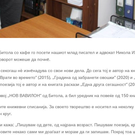
Битола со кафе го посети нашиот млад писател и адвокат Никола Ил
зговорот можеше да почнe.
секогаш нѐ изнeнадува со свои нови дела. До сега тој е автор на кн
„Врати во времето“ (2015), „Градина од забранети овошки“ (2020) и
поезија тој е автор и на книгата раскази „Една друга сегашност“ (20
звој „НОВ ВАВИЛОН“ од Битола, а бил уредник на повеќе од 150 кн
ните книжевни списанија. За своето творештво е носител на неколку
 круг.
ни кажа: „Пишувам од дете, од најрана возраст. Пишувам поезија, к
овите некако сами ми доаѓаат и морам да ги запишам. Покрај тоа 