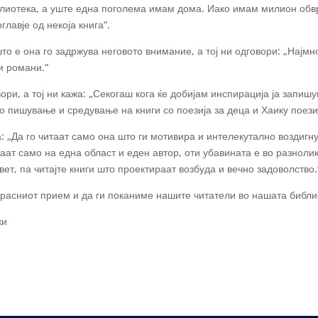
блиотека, а уште една поголема имам дома. Иако имам милион обвр
лавје од некоја книга“.
што е она го задржува неговото внимание, а тој ни одговори: „Нај
и романи.“
ри, а тој ни кажа: „Секогаш кога ќе добијам инспирација ја запиш
 пишување и средување на книги со поезија за деца и Хаику поезија
а: „Да го читаат само она што ги мотивира и интелекутално воздигну
ат само на една област и еден автор, оти убавината е во разнолик
ет, па читајте книги што проектираат возбуда и вечно задоволство.
красниот прием и да ги поканиме нашите читатели во нашата библиот
ки