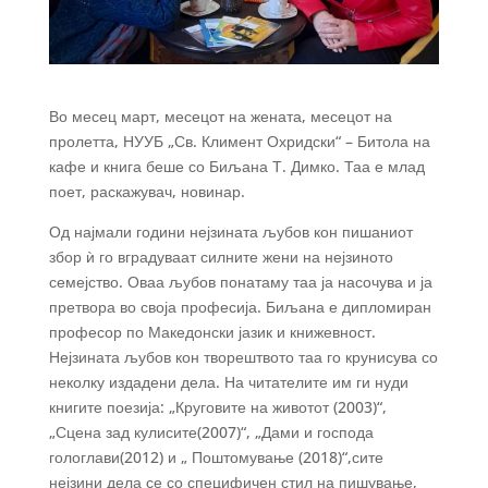
Во месец март, месецот на жената, месецот на
пролетта, НУУБ „Св. Климент Охридски“ – Битола на
кафе и книга беше со Биљана Т. Димко. Таа е млад
поет, раскажувач, новинар.
Од најмали години нејзината љубов кон пишаниот
збор ѝ го вградуваат силните жени на нејзиното
семејство. Оваа љубов понатаму таа ја насочува и ја
претвора во своја професија. Биљана е дипломиран
професор по Македонски јазик и книжевност.
Нејзината љубов кон творештвото таа го крунисува со
неколку издадени
дела. На читателите им ги нуди
книгите поезија: „Круговите на животот (2003)“,
„Сцена зад кулисите(2007)“, „Дами и господа
гологлави(2012) и „ Поштомување (2018)“,сите
нејзини дела се со специфичен стил на пишување,