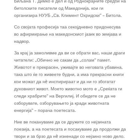
Биљана Т. Димко е дел и од Роднокрајните средби на
битолските писатели од Македонија, кои ги
организира НУУБ „Св. Климент Охридски“ – Битола.
Со својата професија таа секојдневно придонесува
во афирмирање на македонскиот јазик во земјава и
надвор.
За крај ја замоливме да ви се обрати вас, наши драги
читатели: „Обично не сакам да „солам“ памет.
Животот е прекрасен, уживајте во неговата убавина,
така што ќе го живеете будни, а има прекрасни книги
кои можат да нè инспирираат и да ни го збогатат
духовниот живот. Моето животно мото е „Среќата ги
следи храбрите“ на Вергилиј. И обидете се да не
озборувате, озборувањето ја кради животната
енергија“ – порача поетесата.
Ние ве покануваме да се дружите со нејзината
поезија, а на поетесата и посакуваме да продолжи да
твори и за брзо да нè изненади со нејзино ново дело.