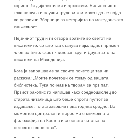
користејќи дијалектизми и архаизми. Биљана исто
така пишува и научни трудови кои можат да се најдат
во различни Зборници за историјата на македонската
книжевност.
Нејзиниот труд и ги отвора вратите во светот на
писателите, со што таа станува најмладиот примен
член во Битолскиот книжевен круг и Друштвото на
писатели на Македонија.
Кога ја запрашавме за своите почетоци таа ни
раскажа: „Моите почетоци се токму од вашата
библиотека. Тука почнав на творам за прв пат.
Првиот ракопис го напишав како средношколец во
старата читалница што беше спроти пултот за
издавање, тогаш завршив прва година средно. Во
моментов централен интерес ми е книжевната
филозофија на Костов и слоевито читање на
неговото творештво“.