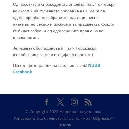
Од посетите и спроведената анализа, на 31 октомври
во склоп и на годишното собрание на БЗМ ќе се
одржи средба од собраните податоци, нивна
анализа, но секако и дискусија за прашањата коишто
ќе бидат собрани од одговорените прашања во
прашалникот.
Јелисавета Костадинова и Наум Ѓоршовски
(соработници за реализација на проектот).
Повеќе фотографии на следниот линк:
NUUB
Facebook
© Copyright 2022 Национална установа -
Универзитетска библиотека „Св. Климент Охридски“ -
Битола