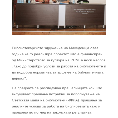
Библиотекарското здружение на Македонија оваа
година ќе го реализира проектот што е финансиран
од Министерството за култура на РСМ, а носи наслов
„Како до подобри услови за работа на библиотеките и
до подобра норматива за вршење на библиотечната
дејност“.
На средбата се разгледуваа прашалниците кои што
вклучуваат прашања потребни за пополнување на
Светската мапа на библиотеки (ИФЛА), прашања за
реалните услови за работа на библиотеката како и
прашања во поглед на законската регулатива.