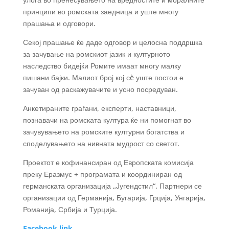
принципи во ромската заедница и уште многу
прашања и одговори.
Секој прашање ќе даде одговор и целосна поддршка
за зачување на ромскиот јазик и културното
наследство бидејќи Ромите имаат многу малку
пишани бајки. Малиот број кој сè уште постои е
зачуван од раскажувачите и усно посредуван.
Анкетираните граѓани, експерти, наставници,
познавачи на ромската култура ќе ни помогнат во
зачувувањето на ромските културни богатства и
споделувањето на нивната мудрост со светот.
Проектот е кофинансиран од Европската комисија
преку Еразмус + програмата и координиран од
германската организација „Југендстил“. Партнери се
организации од Германија, Бугарија, Грција, Унгарија,
Романија, Србија и Турција.
Facebook link