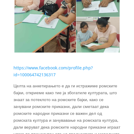
https://www.facebook.com/profile.php?
id=100064742136317
Целта на анкетирањето е да ги истражиме ромските
бајки, откриеме како тие ја збогатиле културата, што
знаат за потеклото на ромските бајки, како се
зачувани ромските приказни, дали сметаат дека
ромските народни приказни се важен дел од
ромската култура и зачувавање на ромската култура,
дали веруват дека ромските народни приказни играат
улога во пренесувањето на вредностите и моралните