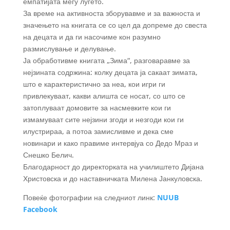
емпатијата меѓу луѓето.
За време на активноста зборувавме и за важноста и
значењето на книгата се со цел да допреме до свеста
на децата и да ги насочиме кон разумно
размислување и делување.
Ја обработивме книгата „Зима“, разговаравме за
нејзината содржина: колку децата ја сакаат зимата,
што е карактеристично за неа, кои игри ги
привлекуваат, какви алишта се носат, со што се
затоплуваат домовите за насмевките кои ги
измамуваат сите нејзини згоди и незгоди кои ги
илустрираа, а потоа замисливме и дека сме
новинари и како правиме интервјуа со Дедо Мраз и
Снешко Белич.
Благодарност до директорката на училиштето Дијана
Христовска и до наставничката Милена Јанкуловска.
Повеќе фотографии на следниот линк:
NUUB
Facebook