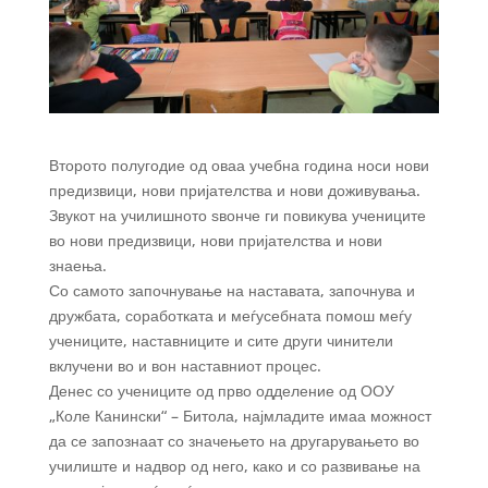
Второто полугодие од оваа учебна година носи нови
предизвици, нови пријателства и нови доживувања.
Звукот на училишното ѕвонче ги повикува учениците
во нови предизвици, нови пријателства и нови
знаења.
Со самото започнување на наставата, започнува и
дружбата, соработката и меѓусебната помош меѓу
учениците, наставниците и сите други чинители
вклучени во и вон наставниот процес.
Денес со учениците од прво одделение од ООУ
„Коле Канински“ – Битола, најмладите имаа можност
да се запознаат со значењето на другарувањето во
училиште и надвор од него, како и со развивање на