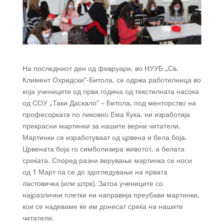
На последниот ден од февруари, во НУУБ „Св.
Климент Охридски“-Битола, се одржа работилница во
која учениците од прва година од текстилната насока
од СОУ „Таки Даскало“ – Битола, под менторство на
професорката по ликовно Ема Ќука, ни изработија
прекрасни мартинки за нашите верни читатели.
Мартинки се изработуваат од црвена и бела боја.
Црвената боја го симболизира животот, а белата
среќата. Според разни верување мартинка се носи
од 1 Март па се до здогледување на првата
ластовичка (или штрк). Затоа учениците со
најразлични плетки ни направија преубави мартинки,
кои се надеваме ќе им донесат среќа на нашите
читатели.