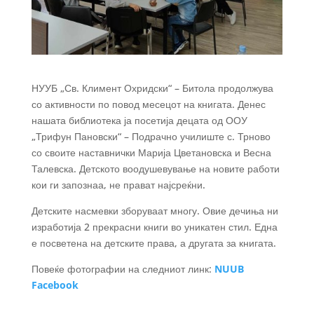
НУУБ „Св. Климент Охридски“ – Битола продолжува
со активности по повод месецот на книгата. Денес
нашата библиотека ја посетија децата од ООУ
„Трифун Пановски“ – Подрачно училиште с. Трново
со своите наставнички Марија Цветановска и Весна
Талевска. Детското воодушевување на новите работи
кои ги запознаа, не прават најсреќни.
Детските насмевки зборуваат многу. Овие дечиња ни
изработија 2 прекрасни книги во уникатен стил. Една
е посветена на детските права, а другата за книгата.
Повеќе фотографии на следниот линк:
NUUB
Facebook