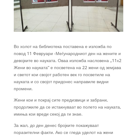
Во холот на библиотека поставена е изложба по
повод 11 Февруари -Меѓународниот ден на жените и
девојките во науката. Оваа изложба насловена „11х2
Жени во науката“ е посветена на 22 жени од земјава
и светот кои својот работен век го посветиле на
науката и со својот придонес направиле видни
промени.
Жени кои и покрај сите предизвици и забрани,
продолжиле да се истакнуваат во полето на науката,
имиња кои вреди секој да ги знае.
За жал, до ден денес бројките покажуваат
поразителни
факти. Ако се гледа уделот на жени