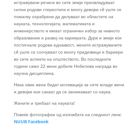
истражувачи речиси во сите земји преовладуваат
силни родови стереотипи и многу девојки сè уште се
помалку охрабрени да делуваат во областите на
науката, технологијата, математиката и
инженерството и имаат ограничен избор за нивното
образование и развој на кариерата. Дури и земји кои
постигнале родова еднаквост, жените истражувачите
сè уште се соочуваат со многу предизвици и бариери
во сите аспекти на општеството. Во последните
години само 22 жени добиле Нобелова награда во
научна дисциплина.
Нека овие жени бидат мотивација за сите млади жени
и девојки кои сакаат да се занимаваат со наука.
Жените и требаат на науката!
Повеќе фотографии од изложбата на следниот линк:
NUUB Facebook