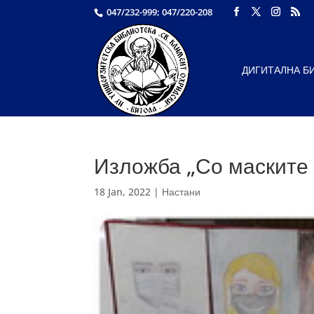
047/232-999; 047/220-208
ДИГИТАЛНА Б
Изложба „Со маските 
18 Jan, 2022
|
Настани