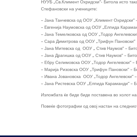
НУУБ „Св.Климент Охридски“- Битола исто так
Стефановски на учениците:
– Јана Танчевска од ООУ „Климент Охридски“ 
– Евгенија Наумовска од ООУ „Елпида Караман
– Јана Темелковска од ООУ „Тодор Ангелевски
– Сара Димитрова од ООУ „Трифун Пановски“
– Јана Митевска од ООУ „ Стив Наумов“ – Бит
– Јана Драгишка од ООУ „ Стив Наумов“ – Бит
– Ебру Селимовска ООУ „Тодор Ангелевски“ – 
– Марија Ризовска ООУ „Трифун Пановски“ – Б
– Ивана Јовановска ООУ „Тодор Ангелевски“ –
– Јана Ристевска ООУ „Елпида Караманди“ – 
Изложбата ќе биде биде поставена во холот на
Повеќе фотографии од овој настан на следнио