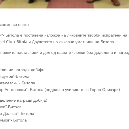
мееме со очите“
“- Битола е поставена изложба на ликовните творби испратени на 
eel Club-Bitola и Друштвото на ликовни уметници на Битола.
нивните наставници и дел од нашите членки беа доделени и наград
деление награди добија:
 Наумов“-Битола
нгелевски“- Битола
ор Ангелевски“- Битола (подрачно училиште во Горно Оризари)
одделение награди добија:
мов“-Битола
е Делчев“- Битола
аумов“- Битола