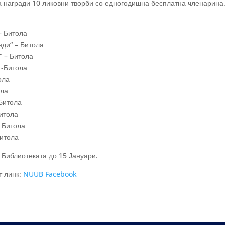
а награди 10 ликовни творби со едногодишна бесплатна членарина.
– Битола
ди“ – Битола
“ – Битола
 -Битола
ола
ола
Битола
итола
 Битола
Битола
 Библиотеката до 15 Јануари.
т линк:
NUUB Facebook