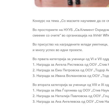
Конкурс на тема „Со маските научивме да се с
Во просториите на НУУБ „Св.Климент Охридски
смееме со очите“ во организација на Inner Wh
Во присуство на наградените млади уметници, 
и многу успех во идни проекти.
Во првата категорија за ученици од VI и VII од
1. Награда за Ангела Ристевска од ООУ „Стив
2. Награда за Ема Петровска од ООУ „Тодор А
3. Награда за Ивана Волкановска од ООУ „Тод
Во втората категорија за ученици од VIII и IX 
1. Награда за Ива Ѓоргиева од ООУ „Стив Нау
2. Награда за Наталија Павловска од ООУ „Гоц
3. Награда за Ана Ангелевска од ООУ „Стив Н