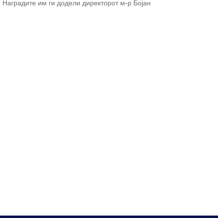
 Наградите им ги додели директорот м-р Бојан