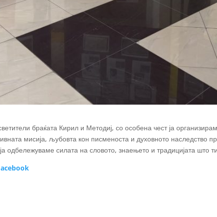
светители браќата Кирил и Методиј, со особена чест ја организира
ивната мисија, љубовта кон писменоста и духовното наследство пр
ја одбележуваме силата на словото, знаењето и традицијата што тие
acebook