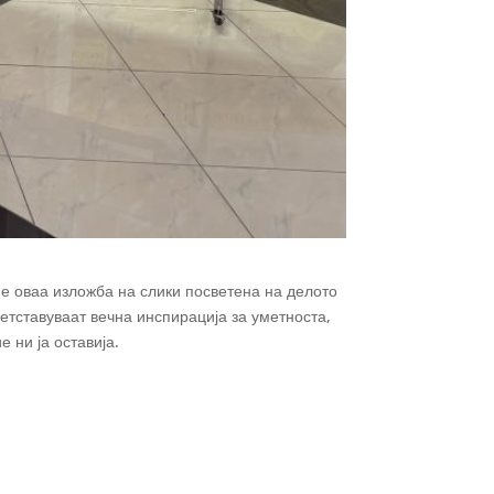
ме оваа изложба на слики посветена на делото
етставуваат вечна инспирација за уметноста,
 ни ја оставија.