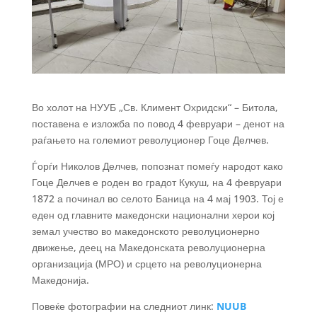
Во холот на НУУБ „Св. Климент Охридски“ – Битола,
поставена е изложба по повод 4 февруари – денот на
раѓањето на големиот револуционер Гоце Делчев.
Ѓорѓи Николов Делчев, попознат помеѓу народот како
Гоце Делчев е роден во градот Кукуш, на 4 февруари
1872 а починал во селото Баница на 4 мај 1903. Тој е
еден од главните македонски национални херои кој
земал учество во македонското револуционерно
движење, деец на Македонската револуционерна
организација (МРО) и срцето на револуционерна
Македонија.
Повеќе фотографии на следниот линк:
NUUB