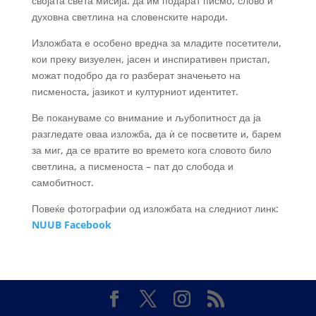
својата света мисија: да им подарат писмо, слово и
духовна светлина на словенските народи.
Изложбата е особено вредна за младите посетители,
кои преку визуелен, јасен и инспиративен пристап,
можат подобро да го разберат значењето на
писменоста, јазикот и културниот идентитет.
Ве покануваме со внимание и љубопитност да ја
разгледате оваа изложба, да ѝ се посветите и, барем
за миг, да се вратите во времето кога словото било
светлина, а писменоста – пат до слобода и
самобитност.
Повеќе фотографии од изложбата на следниот линк:
NUUB Facebook