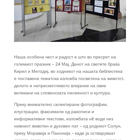
Наша особена чест и радост е што во пресрет на
големиот празник – 24 Мај, Денот на светите браќа
Кирил и Методиј, во ходникот на нашата библиотека
е поставена тематска изложба посветена на животот,
делото и непресметливото влијание на овие
великани на словенската писменост и култура.
Преку внимателно селектирани фотографии,
илустрации, факсимили од ракописи и
информативни текстови, изложбата нè води низ
нивниот животен и духовен пат – од родниот Солун,
преку Моравија и
Панонија – каде ја остваруваат