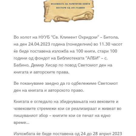
Во холот на НУУБ “Св. Климент Охридски” – Битола,
на ден 24.04.2023 година (понеделник) во 11.30 часот
ќе биде поставена изложба на 100 книги, стари 100
години од фондот на Библиотеката “АЛБИ” – с.
Бабино, Демир Хисар по повод Светскиот ден на
книгата и авторските права.
Ве покануваме заедно да го одбележиме Светскиот
ден на книгата и авторското право.
Книгата е огледало на збиднувањата низ вековите и
човековите стремежи кои се реализираат и живеат во
пишуваниот збор –
книгите кои се печат на едно
време…
Изложбата ќе биде поставена од 24 до 28 април 2023