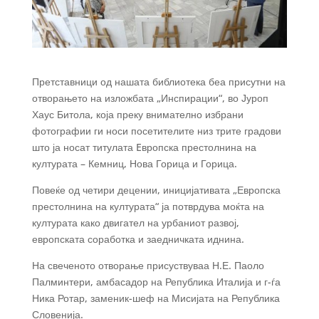
Претставници од нашата библиотека беа присутни на
отворањето на изложбата „Инспирации“, во Јуроп
Хаус Битола, која преку внимателно избрани
фотографии ги носи посетителите низ трите градови
што ја носат титулата Eвропска престолнина на
културата – Кемниц, Нова Горица и Горица.
Повеќе од четири децении, иницијативата „Европска
престолнина на културата“ ја потврдува моќта на
културата како двигател на урбаниот развој,
европската соработка и заедничката иднина.
На свеченото отворање присуствуваа Н.Е. Паоло
Палминтери, амбасадор на Република Италија и г-ѓа
Ника Ротар, заменик-шеф на Мисијата на Република
Словенија.