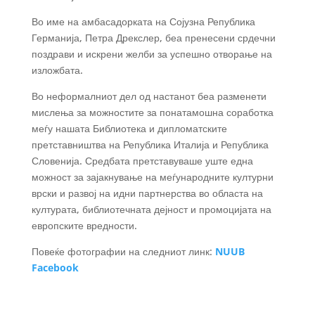
Во име на амбасадорката на Сојузна Република
Германија, Петра Дрекслер, беа пренесени срдечни
поздрави и искрени желби за успешно отворање на
изложбата.
Во неформалниот дел од настанот беа разменети
мислења за можностите за понатамошна соработка
меѓу нашата Библиотека и дипломатските
претставништва на Република Италија и Република
Словенија. Средбата претставуваше уште една
можност за зајакнување на меѓународните културни
врски и развој на идни партнерства во областа на
културата, библиотечната дејност и промоцијата на
европските вредности.
Повеќе фотографии на следниот линк:
NUUB
Facebook