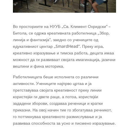
Во просториите на НУУБ „Св. Климент Охридски“ –
Битола, се одржа креативната работилница „Збор,
линија и фантазија“, заедно со учениците од
едукативниот центар „SmardHead“. Преку игра,
креативно изразување и тимска работа, децата имаа
можност да ги развиваат својата имагинација, јазични
вештини и фина моторика.
Работилницата беше исполнета со различни
активности. Учениците најпрво цртаа и ја
претставуваа својата креативност преку линии
користејќи ги двете раце, а потоа, користејќи
зададени зборови, создаваа реченици и кратки
приказни. На овој начин тие го збогатуваа речникот,
го поттикнуваа креативното размислување и ја
развиваа способноста за усно и писмено изразување.