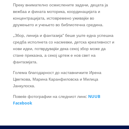
Преку внимателно осмислените задачи, децата ја
вежбаа и фината моторика, координацијата и
концентрацијата, истовремено уживајќи во
дружењето и учењето во библиотечна средина.
„Збор, линија и фантазија“ беше уште една успешна
средба исполнета со насмевки, детска креативност и
нови идеи, потврдувајќи дека секој збор може да
стане приказна, а секој цртеж е нов свет на
фантазијата.
Голема благодарност до наставничките Ирена
Цветкова, Марина Каранфиловска и Милица
Јанкулоска.
Повеќе фотографии на следниот линк:
NUUB
Facebook