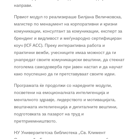
направи.
Првиот модул го реализираше Билјана Величковска,
магистер по менаџмент на корпоративни и кризни
комуникации, консултант за комуникации, експерт за
брендинг и видливост и меѓународно сертифициран
коуч (ICF ACC). Преку интерактивна работа и
практични вежби, учесниците имаа можност да ги
унапредат своите комуникациски вештини, да стекнат
поголема самодоверба при јавен настап и да научат
како поуспешно да ги претставуваат своите идеи.
Програмата ќе продолжи со наредните модули,
посветени на емоционалната интелигенција и
менталното здравје, лидерството и мотивацијата,
вештачката интелигенција и дигиталните вештини,
подготовката за пазарот на труд и
претприемништвото.
НУ Универзитетска библиотека „Св. Климент