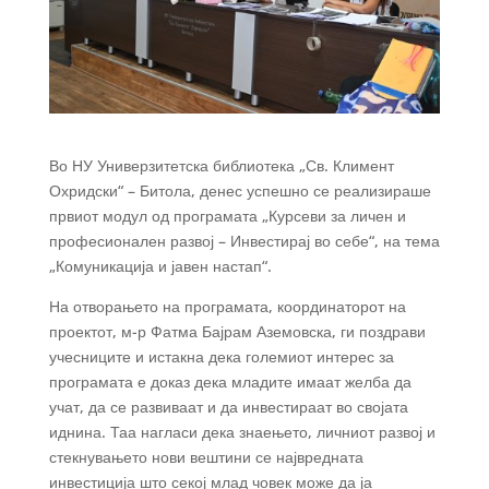
Во НУ Универзитетска библиотека „Св. Климент
Охридски“ – Битола, денес успешно се реализираше
првиот модул од програмата „Курсеви за личен и
професионален развој – Инвестирај во себе“, на тема
„Комуникација и јавен настап“.
На отворањето на програмата, координаторот на
проектот, м-р Фатма Бајрам Аземовска, ги поздрави
учесниците и истакна дека големиот интерес за
програмата е доказ дека младите имаат желба да
учат, да се развиваат и да инвестираат во својата
иднина. Таа нагласи дека знаењето, личниот развој и
стекнувањето нови вештини се највредната
инвестиција што секој млад човек може да ја