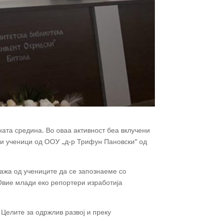
ната средина. Во оваа активност беа вклучени
 и ученици од ООУ „д-р Трифун Пановски“ од
тажа од учениците
да се запознаеме со
 Овие млади еко репортери изработија
.
 Целите за одржлив развој и преку