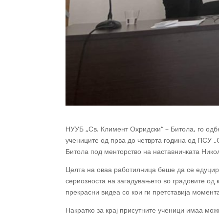
НУУБ „Св. Климент Охридски“ – Битола, го одбе
учениците од прва до четврта година од ПСУ 
Битола под менторство на наставничката Нико
Целта на оваа работилница беше да се едуцира
сериозноста на загадувањето во градовите од 
прекрасни видеа со кои ги претставија момен
Накратко за крај присутните ученици имаа мож