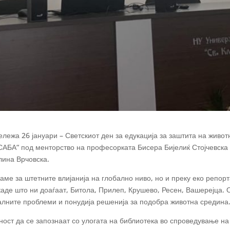
лежа 26 јануари – Светскиот ден за едукација за заштита на живот
„САБА“ под менторство на професорката Бисера Бијелиќ Стојчевска
лина Врчовска.
ме за штетните влијанија на глобално ниво, но и преку еко репор
каде што ни доаѓаат, Битола, Прилеп, Крушево, Ресен, Вашерејца.
талните проблеми и понудија решенија за подобра животна средина
ност да се запознаат со улогата на библиотека во спроведување на