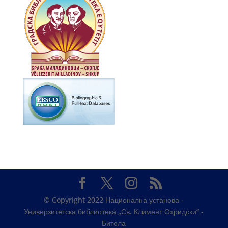
© Copyright 2022 Национална установа -
Универзитетска библиотека „Св. Климент Охридски“ -
Битола