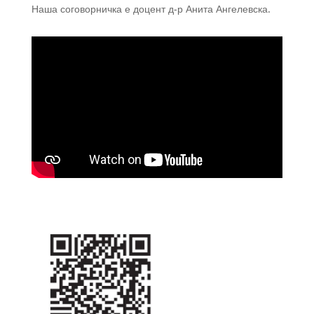
Наша соговорничка е доцент д-р Анита Ангелевска.