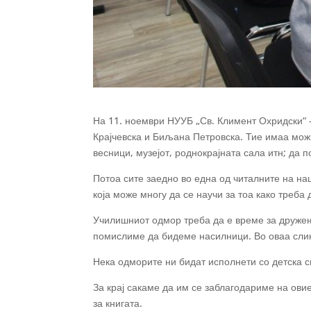
На 11. ноември НУУБ „Св. Климент Охридски“ –
Крајчевска и Биљана Петровска. Тие имаа можно
весници, музејот, роднокрајната сала итн; да 
Потоа сите заедно во една од читалните на н
која може многу да се научи за тоа како треба
Училишниот одмор треба да е време за дружење
помислиме да бидеме насилници. Во оваа слико
Нека одморите ни бидат исполнети со детска с
За крај сакаме да им се заблагодариме на ови
за книгата.