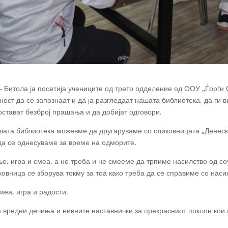
 Битола ја посетија учениците од трето одделение од ООУ „Ѓорѓи 
ст да се запознаат и да ја разгледаат нашата библиотека, да ги в
постават безброј прашања и да добијат одговори.
ашата библиотека можевме да другаруваме
со сликовницата „Денеск
 да се однесуваме за време на одморите.
, игра и смеа, а не треба и не смееме да трпиме насилство од со
вница се зборува токму за тоа како треба да се справиме со наси
меа, игра и радости.
е вредни дечиња и нивните наставнички за прекрасниот поклон кои 