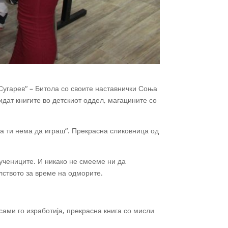
Сугарев“ – Битола со своите наставнички Соња
идат книгите во детскиот оддел, магацините со
а ти нема да играш“. Прекрасна сликовница од
учениците. И никако не смееме ни да
лството за време на одморите.
сами го изработија, прекрасна книга со мисли