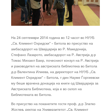
На 24 септември 2014 година во 12 часот во НУУБ
„Св. Климент Охридски“ – Битола во присуство на
амбасадорот на Швајцарија во Р. Македонија,
Стефано Лазарото, амбасадорот на Р. Австрија д-р
Томас Михаел Баер, почесниот конзул на Р. Австрија
и раководител на австриската библиотека во Битола
д-р Валентина Илиева, на директорот на НУУБ „Св.
Климент Охридски“ – Битола, г-дин Науме Ѓоргиевски
му беше врачена донација на книги од Швајцарија за
Австриската Библиотека, која е во склоп на
Библиотеката во Битола.
Во присуство на поканетите гости проф. д-р Златко
Жоглев, ректор на Универзитетот „Св. Климент