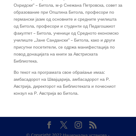
Охридски“ – Битола, м-р Снежана Петровска, совет за
образование при Општина Битола, професори по
германски јазик од основните и средните училишта
од Битола, професори и студенти од Педагошкиот
факултет – Битола, ученици од Средното економско
училиште „Јане Сандански“ – Битола, како и други
присутни посетители, се одржа манифестација по
повод донацијата на книги за Австриската
Библиотека.
Во текот на програмата свое обраќање имаа:
амбасадорот на Швајцарија, амбасадорот на Р.
Австрија, директорот на Библиотеката и почесниот
конзул на Р. Австрија во Битола.
© Copyright 2022 Национална установа -