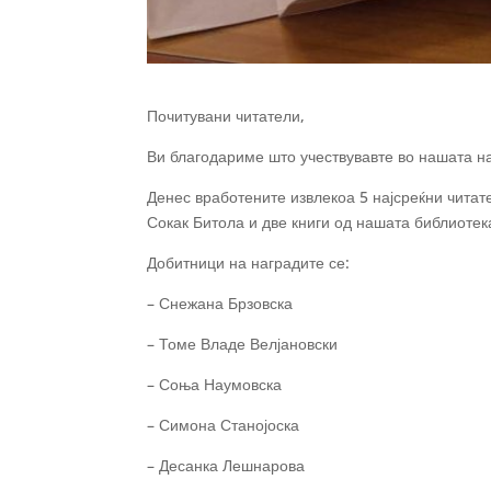
Почитувани читатели,
Ви благодариме што учествувавте во нашата н
Денес вработените извлекоа 5 најсреќни чита
Сокак Битола и две книги од нашата библиотек
Добитници на наградите се:
– Снежана Брзовска
– Томе Владе Велјановски
– Соња Наумовска
– Симона Станојоска
– Десанка Лешнарова