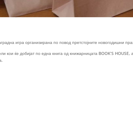
аградна игра организирана по повод претстојните новогодишни пра
тели кои ќе добијат по една книга од книжарницата BOOK’S HOUSE,
а.