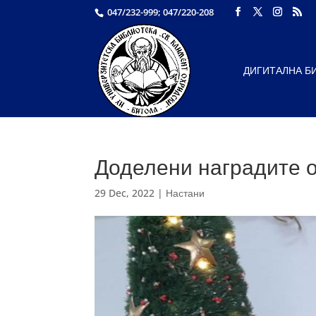
047/232-999; 047/220-208
ДИГИТАЛНА Б
Доделени наградите о
29 Dec, 2022
|
Настани