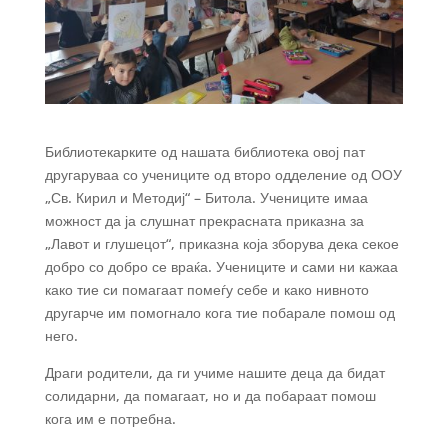
Библиотекарките од нашата библиотека овој пат
другаруваа со учениците од второ одделение од ООУ
„Св. Кирил и Методиј“ – Битола. Учениците имаа
можност да ја слушнат прекрасната приказна за
„Лавот и глушецот“, приказна која зборува дека секое
добро со добро се враќа. Учениците и сами ни кажаа
како тие си помагаат помеѓу себе и како нивното
другарче им помогнало кога тие побарале помош од
него.
Драги родители, да ги учиме нашите деца да бидат
солидарни, да помагаат, но и да
побараат помош
кога им е потребна.