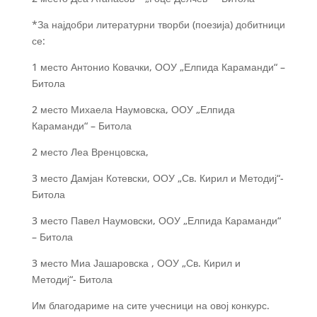
*За најдобри литературни творби (поезија) добитници
се:
1 место Антонио Ковачки, ООУ „Елпида Караманди“ –
Битола
2 место Михаела Наумовска, ООУ „Елпида
Караманди“ – Битола
2 место Леа Вренцовска,
3 место Дамјан Котевски, ООУ „Св. Кирил и Методиј“-
Битола
3 место Павел Наумовски, ООУ „Елпида Караманди“
– Битола
3 место Миа Јашаровска , ООУ „Св. Кирил и
Методиј“- Битола
Им благодариме на сите учесници на овој конкурс.