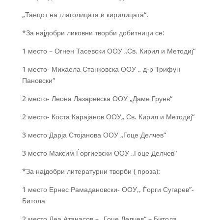
„Танцот на глаголицата и кирилицата“.
*За најдобри ликовни творби добитници се:
1 место – Огнен Тасевски ООУ „Св. Кирил и Методиј“
1
место- Михаела Станковска ООУ „ д-р Трифун
Пановски“
2 место- Леона Лазаревска ООУ „Даме Груев“
2 место- Коста Карајанов ООУ„ Св. Кирил и Методиј“
3 место Дарја Стојанова ООУ „Гоце Делчев“
3 место Максим Ѓоргиевски ООУ „Гоце Делчев“
*За најдобри литературни творби ( проза):
1 место Ернес Рамадановски- ООУ,, Ѓорги Сугарев”-
Битола
2 место Деа Атанасов – „Гоце Делчев“ – Битола