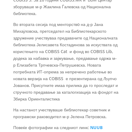
зборуваше м-р Жаклина Ѓалевска од Национална
библиотека.
Во втората сесија под менторствo на д-р Јана
Михајловска, претседател на Библиотекарското
здружение учествуваа предавачите од Националната
библиотека Јелисавета Костадинова за искуствата од
користењето на COBISS Cat и фонд во COBISS Lib,
додека за набавка и зајмување, предавање одржа м-
р Елизабета Трпчевска-Петрушевска. Новата
потребната ИТ-опрема за непречено работење во
новата верзија на COBISS е презентирана од Љупчо
Јованов. Присутните имаа прилика да го проследат и
стручното предавање за каталогизација на фондот на
Збирка Ориенталистика
На настанот учествуваше библиотекар советник и
програмски раководител м-р Јелена Петровска.
Повеќе фотографии на следниот линк:
NUUB