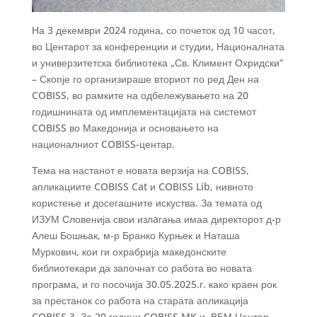
На 3 декември 2024 година, со почеток од 10 часот,
во Центарот за конференции и студии, Националната
и универзитетска библиотека „Св. Климент Охридски“
– Скопје го организираше вториот по ред Ден на
COBISS, во рамките на одбележувањето на 20
годишнината од имплементацијата на системот
COBISS во Македонија и основањето на
националниот COBISS-центар.
Тема на настанот е новата верзија на COBISS,
апликациите COBISS Cat и COBISS Lib, нивното
користење и досегашните искуства. За темата од
ИЗУМ Словенија свои излaгања имаа директорот д-р
Алеш Бошњак, м-р Бранко Курњек и Наташа
Муркович, кои ги охрабрија македонските
библиотекари да започнат со работа во новата
програма, и го посочија 30.05.2025.г. како краен рок
за престанок со работа на старата апликација
COBISS 3. За 20 години COBISS.MK и ВБМ Центар