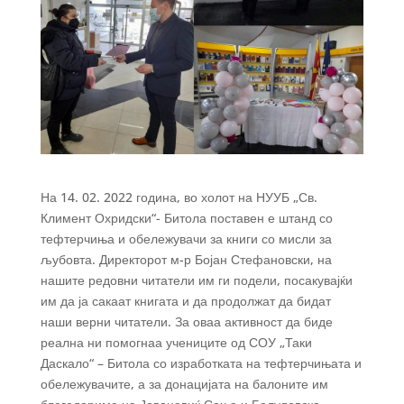
На 14. 02. 2022 година, во холот на НУУБ „Св.
Климент Охридски“- Битола поставен е штанд со
тефтерчиња и обележувачи за книги со мисли за
љубовта. Директорот м-р Бојан Стефановски, на
нашите редовни читатели им ги подели, посакувајќи
им да ја сакаат книгата и да продолжат да бидат
наши верни читатели. За оваа активност да биде
реална ни помогнаа учениците од СОУ „Таки
Даскало“ – Битола со изработката на тефтерчињата и
обележувачите, а за донацијата на балоните им