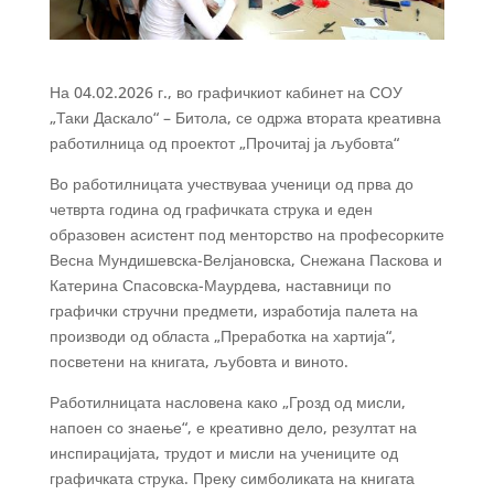
На 04.02.2026 г., во графичкиот кабинет на СОУ
„Таки Даскало“ – Битола, се одржа втората креативна
работилница од проектот „Прочитај ја љубовта“
Во работилницата учествуваа ученици од прва до
четврта година од графичката струка и еден
образовен асистент под менторство на професорките
Весна Мундишевска-Велјановска, Снежана Паскова и
Катерина Спасовска-Маурдева, наставници по
графички стручни предмети, изработија палета на
производи од областа „Преработка на хартија“,
посветени на книгата, љубовта и виното.
Работилницата насловена како „Грозд од мисли,
напоен со знаење“, е креативно дело, резултат на
инспирацијата, трудот и мисли на учениците од
графичката струка. Преку симболиката на книгата