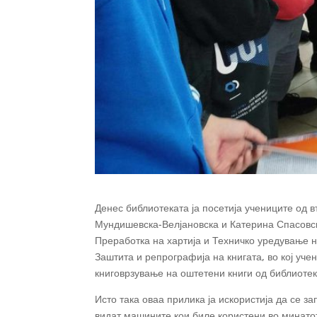
Денес библиотеката ја посетија учениците од 
Мундишевска-Велјановска и Катерина Спасовск
Преработка на хартија и Техничко уредување на
Заштита и репрографија на
книгата, во кој уч
книговрзување на оштетени книги од библиоте
Исто така оваа прилика ја искористија да се з
видат машините кои биле користени во минатот