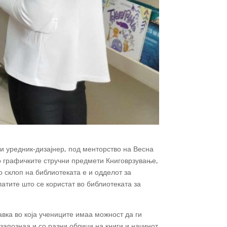
ки уредник-дизајнер, под менторство на Весна
о графичките стручни предмети Книговрзување,
о склоп на библиотеката е и одделот за
латите што се користат во библиотеката за
авка во која учениците имаа можност да ги
запознаа и со разни облици на книги и начинот