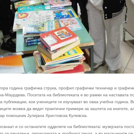
втора година графичка струка, профил графички техничар и графич
а-Маурдева. Посетата на библиотеката е во рамки на наставата п
 публикации, кои учениците ги изучуваат во оваа учебна година. В
ениците можеа да видат практични примери за заштита на книгите, а
кар помошник Јулијана Христовска Кулевска.
апознаат и со останатите одделите на библиотеката: музејската пост
о за печатење, периодиката и дробниот печат, а во магацините се 