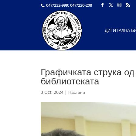
047/232-999; 047/220-208
ДИГИТАЛНА Б
Графичката струка од
библиотеката
3 Oct, 2024
|
Настани