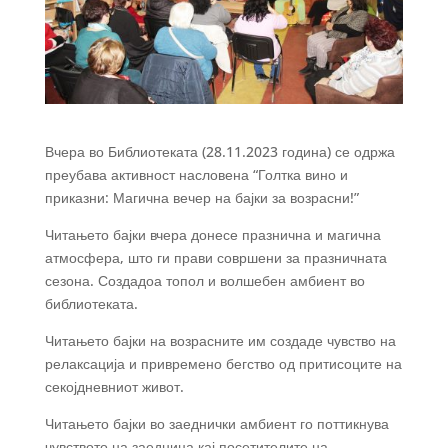
Вчера во Библиотеката (28.11.2023 година) се одржа
преубава активност насловена “Голтка вино и
приказни: Магична вечер на бајки за возрасни!”
Читањето бајки вчера донесе празнична и магична
атмосфера, што ги прави совршени за празничната
сезона. Создадоа топол и волшебен амбиент во
библиотеката.
Читањето бајки на возрасните им создаде чувство на
релаксација и привремено бегство од притисоците на
секојдневниот живот.
Читањето бајки во заеднички амбиент го поттикнува
чувството на заедница кај посетителите на