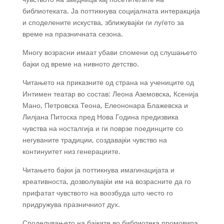
библиотеката. Ја поттикнува социјалната интеракција
и споделените искуства, зближувајќи ги луѓето за
време на празничната сезона.
Многу возрасни имаат убави спомени од слушањето
бајки од време на нивното детство.
Читањето на приказните од страна на учениците од
Интимен театар во состав: Леона Аземовска, Ксенија
Мано, Петровска Теона, Елеононара Блажевска и
Лилјана Питоска пред Нова Година предизвика
чувства на носталгија и ги поврзе поединците со
негуваните традиции, создавајќи чувство на
континуитет низ генерациите.
Читањето бајки ја поттикнува имагинацијата и
креативноста, дозволувајќи им на возрасните да го
прифатат чувството на воозбуда што често го
придружува празничниот дух.
Споделувањето на бајките во библиотека промовира