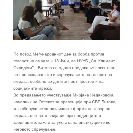
По повод Меѓународниот ден за борба против
говорот на омраза – 18 Јуни, во НУУБ „Св. Климент
Охридски“ – Битола се одржа предавање посветено
на препознавањето и спречувањето на говорот на
омраза, особено во дигиталниот простор и на
социјалните мрежи.
Во предавањето учествуваше Мирјана Недановска,
началник на Отсекот за превенција при СВР Битола,
која зборуваше за различните форми на говор на
омраза, неговото влијание врз поединците и
заедниците, како и за улогата на институциите во
неговото спречување.