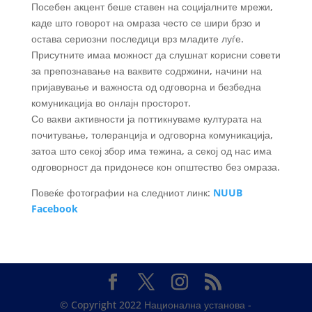
Посебен акцент беше ставен на социјалните мрежи,
каде што говорот на омраза често се шири брзо и
остава сериозни последици врз младите луѓе.
Присутните имаа можност да слушнат корисни совети
за препознавање на ваквите содржини, начини на
пријавување и важноста од одговорна и безбедна
комуникација во онлајн просторот.
Со вакви активности ја поттикнуваме културата на
почитување, толеранција и одговорна комуникација,
затоа што секој збор има тежина, а секој од нас има
одговорност да придонесе кон општество без омраза.
Повеќе фотографии на следниот линк:
NUUB
Facebook
© Copyright 2022 Национална установа -