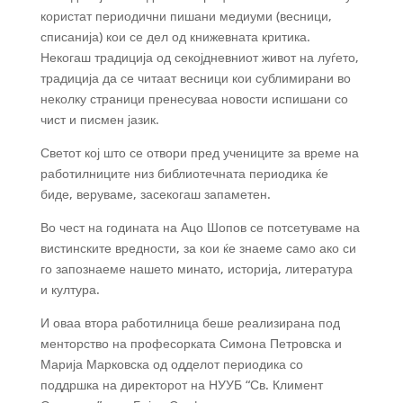
користат периодични пишани медиуми (весници,
списанија) кои се дел од книжевната критика.
Некогаш традиција од секојдневниот живот на луѓето,
традиција да се читаат весници кои сублимирани во
неколку страници пренесуваа новости испишани со
чист и писмен јазик.
Светот кој што се отвори пред учениците за време на
работилниците низ библиотечната периодика ќе
биде, веруваме, засекогаш запаметен.
Во чест на годината на Ацо Шопов се потсетуваме на
вистинските вредности, за кои ќе знаеме само ако си
го запознаеме нашето минато, историја, литература
и култура.
И оваа втора работилница беше реализирана под
менторство на професорката Симона Петровска и
Марија Марковска од одделот периодика со
поддршка на директорот на НУУБ “Св. Климент