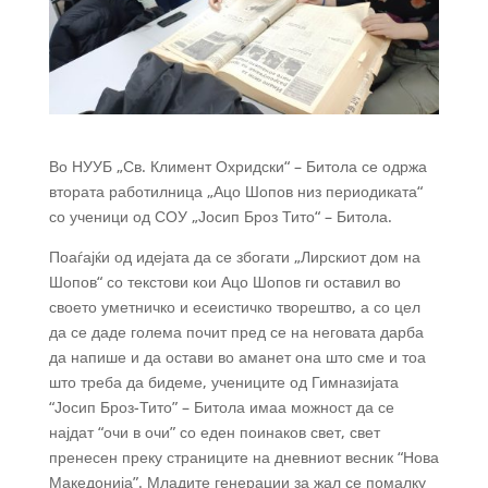
Во НУУБ „Св. Климент Охридски“ – Битола се одржа
втората работилница „Ацо Шопов низ периодиката“
со ученици од СОУ „Јосип Броз Тито“ – Битола.
Поаѓајќи од идејата да се збогати „Лирскиот дом на
Шопов“ со текстови кои Ацо Шопов ги оставил во
своето уметничко и есеистичко творештво, а со цел
да се даде голема почит пред се на неговата дарба
да напише и да остави во аманет она што сме и тоа
што треба да бидеме, учениците од Гимназијата
“Јосип Броз-Тито” – Битола имаа можност да се
најдат “очи в очи” со еден поинаков свет, свет
пренесен преку страниците на дневниот весник “Нова
Македонија”. Младите генерации за жал се помалку