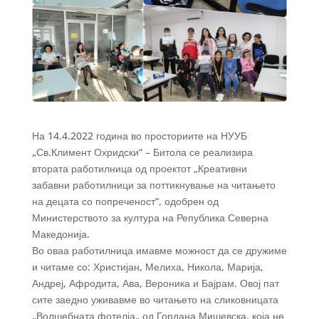
На 14.4.2022 година во просториите на НУУБ
„Св.Климент Охридски“ – Битола се реализира
втората работилница од проектот „Креативни
забавни работилници за поттикнување на читањето
на децата со попреченост“, одобрен од
Министерството за култура на Република Северна
Македонија.
Во оваа работилница имавме можност да се дружиме
и читаме со: Христијан, Мелиха, Никола, Марија,
Андреј, Афродита, Ава, Вероника и Бајрам. Овој пат
сите заедно уживавме во читањето на сликовницата
„Волшебната фотелја„ од Гордана Мишевска, која не