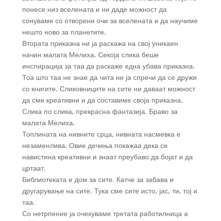
понесе низ вселената и ни даде можност да
сонуваме со отворени очи за вселената и да научиме
нешто ново за планетите.
Втората приказна ни ја раскажа на свој уникаен
начин малата Мелиха. Секоја слика беше
инспирација за таа да раскаже една убава приказна.
Тоа што таа не знае да чита не ја спречи да се дружи
со книгите. Сликовниците на сите ни даваат можност
да сме креативни и да составиме своја приказна.
Слика по слика, прекрасна фантазија. Браво за
малата Мелиха.
Топлината на нивните срца, нивната насмевка е
незаменлива. Овие дечиња покажаа дека се
навистина креативни и знаат преубаво да бојат и да
цртаат.
Библиотеката е дом за сите. Катче за забава и
другарување на сите. Тука сме сите исто, јас, ти, тој и
таа.
Со нетрпение ја очекуваме третата работилница а