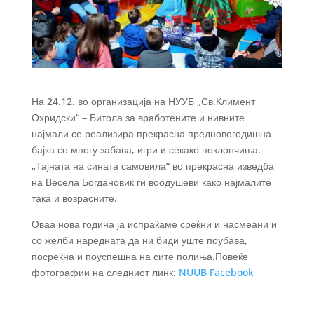
На 24.12. во организација на НУУБ „Св.Климент
Охридски“ – Битола за вработените и нивните
најмали се реализира прекрасна предновогодишна
бајка со многу забава, игри и секако поклончиња.
„Тајната на сината самовила“ во прекрасна изведба
на Весела Богдановиќ ги воодушеви како најмалите
така и возрасните.
Оваа нова година ја испраќаме среќни и насмеани и
со желби наредната да ни биди уште поубава,
посреќна и поуспешна на сите полиња.Повеќе
фотографии на следниот линк:
NUUB Facebook