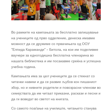
Во рамките на кампањата за бесплатно запишување
на учениците од прво одделение, денеска имавме
можност да се дружиме со првачињата од ООУ
“Елпида Караманди“ – Битола, на кои им поделивме
ваучери за едногодишна бесплатна членарина во
нашата библиотека и им посакавме среќна и успешна
учебна година.
Кампањата има за цел учениците да се стекнат со
читачки навики и да се развие љубов кон пишаниот
збор, но и нивните родители и повозрасни членови во
семејствата да им читаат приказни, раскази и песни и
да ги воведат во светот на книгата.
Со самото поаѓање на училиште, читањето станува