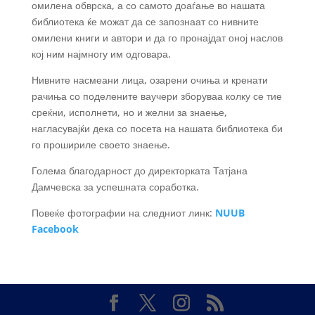
омилена обврска, а со самото доаѓање во нашата
библиотека ќе можат да се запознаат со нивните
омилени книги и автори и да го пронајдат оној наслов
кој ним најмногу им одговара.
Нивните насмеани лица, озарени очиња и кренати
рачиња со поделените ваучери зборуваа колку се тие
среќни, исполнети, но и желни за знаење,
нагласувајќи дека со посета на нашата библиотека би
го прошириле своето знаење.
Голема благодарност до директорката Татјана
Дамчевска за успешната соработка.
Повеќе фотографии на следниот линк:
NUUB
Facebook