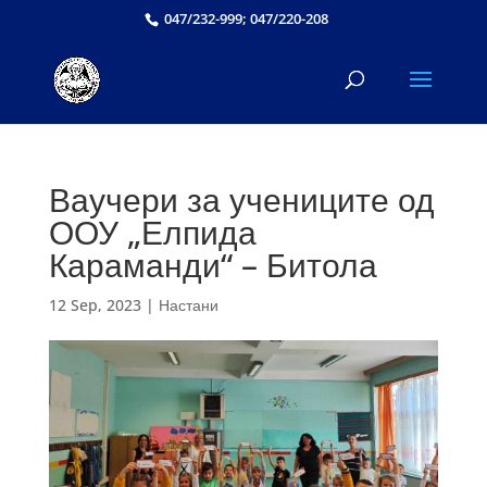
047/232-999; 047/220-208
Ваучери за учениците од
ООУ „Елпида
Караманди“ – Битола
12 Sep, 2023
|
Настани