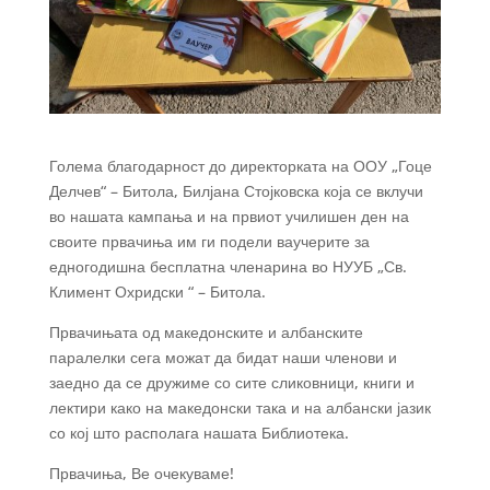
Голема благодарност до директорката на ООУ „Гоце
Делчев“ – Битола, Билјана Стојковска која се вклучи
во нашата кампања и на првиот училишен ден на
своите првачиња им ги подели ваучерите за
едногодишна бесплатна членарина во НУУБ „Св.
Климент Охридски “ – Битола.
Првачињата од македонските и албанските
паралелки сега можат да бидат наши членови и
заедно да се дружиме со сите сликовници, книги и
лектири како на македонски така и на албански јазик
со кој што располага нашата Библиотека.
Првачиња, Ве очекуваме!