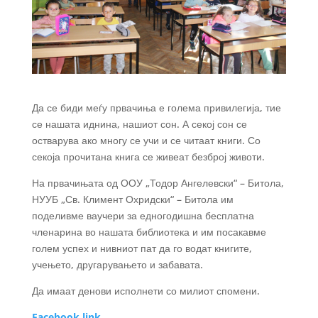
Да се биди меѓу првачиња е голема привилегија, тие
се нашата иднина, нашиот сон. А секој сон се
остварува ако многу се учи и се читаат книги. Со
секоја прочитана книга се живеат безброј животи.
На првачињата од ООУ „Тодор Ангелевски“ – Битола,
НУУБ „Св. Климент Охридски“ – Битола им
поделивме ваучери за едногодишна бесплатна
членарина во нашата библиотека и им посакавме
голем успех и нивниот пат да го водат книгите,
учењето, другарувањето и забавата.
Да имаат денови исполнети со милиот спомени.
Facebook link