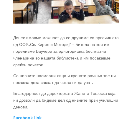
Денес имавме можност да се дружиме со првачињата
од ООУ„Св. Кирил и Методиј“ – Битола на кои им
поделивме Ваучери за едногодишна бесплатна
членарина во нашата библиотека и им посакавме
среќен почеток.
Со нивните насмеани лица и кренати рачиња тие ни
покажаа дека сакаат да читаат и да учат.
Благодарност до директорката Жанета Тошеска која
ни дозволи да бидеме дел од нивните први училишни
денови.
Facebook link