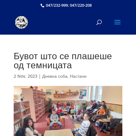
047/232-999; 047/220-208
Бувот што се плашеше
од темницата
2 Nov, 2023
|
Дневна соба
,
Настани