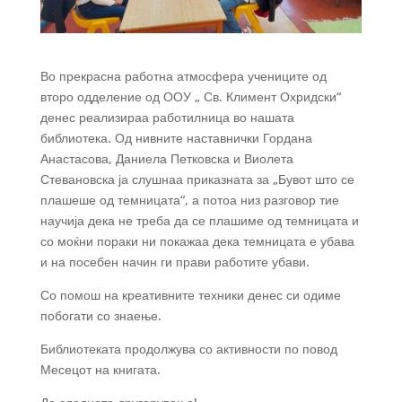
Во прекрасна работна атмосфера учениците од
второ одделение од ООУ „ Св. Климент Охридски“
денес реализираа работилница во нашата
библиотека. Од нивните наставнички Гордана
Анастасова, Даниела Петковска и Виолета
Стевановска ја слушнаа приказната за „Бувот што се
плашеше од темницата“, а потоа низ разговор тие
научија дека не треба да се плашиме од темницата и
со моќни пораки ни покажаа дека темницата е убава
и на посебен начин ги прави работите убави.
Со помош на
креативните техники денес си одиме
побогати со знаење.
Библиотеката продолжува со активности по повод
Месецот на книгата.