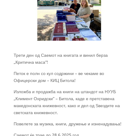
Трети ден од Саемот на книгата и винил берза
„Критична маса“!
Петок е полн со кул содржини – ве чекаме во
Офицерски дом – КИЦ Битола!
Изложба и продажба на книги на штандот на НУУБ
„Климент Охридски“ – Битола, каде е претставена
македонската книжевност, како и дел од Ѕвездите на
светската книжевност.
Повелете за музика, книги, дружење и изненадувања!
Саемот ќе трае до 28.6.2025 год.