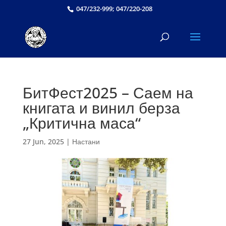
047/232-999; 047/220-208
БитФест2025 – Саем на
книгата и винил берза
„Критична маса“
27 Jun, 2025
|
Настани