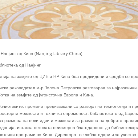
Нанјинг од Кина (Nanjing Library China)
блиотека од Нанјинг
унија на земјите од ЦИЕ и НР Кина беа предвидени и средби со пр
амски раководител м-р Јелена Петровска разговараа за најразличн
тка на земјите од југоисточна Европа и Кина.
иблиотеките, промени предизвикани со развојот на технологија и п
просторни можности и техничка опременост, библиотеките од Европ
за размена на нови идеи и можности за размена на добрите практи
донија, истакна неговата неизмерна благодарност до библиотекари
иотечни програми во Кина. Директорот се заблагодари и за учество 