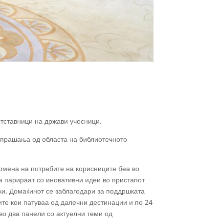
етставници на држави учесници.
и прашања од областа на библиотечното
ромена на потребите на корисниците беа во
а парираат со иновативни идеи во пристапот
ки. Домаќинот се заблагодари за поддршката
те кои патуваа од далечни дестинации и по 24
во два панели со актуелни теми од