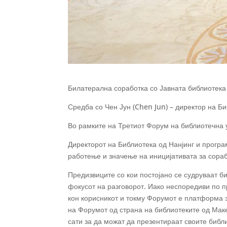
Билатерална соработка со Јавната библиотека 
Средба со Чен Јун (Chen Jun) – директор на Би
Во рамките на Третиот Форум на библиотечна 
Директорот на Библиотека од Нанјинг и прогр
работење и значење на иницијативата за сорабо
Предизвиците со кои постојано се судруваат б
фокусот на разговорот. Иако неспоредиви по 
кон корисникот и токму Форумот е платформа 
на Форумот од страна на библиотеките од Маке
сати за да можат да презентираат своите библ