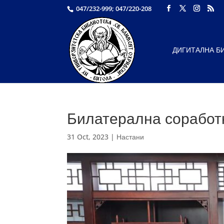
047/232-999; 047/220-208
ДИГИТАЛНА Б
Билатерална соработк
31 Oct, 2023
|
Настани