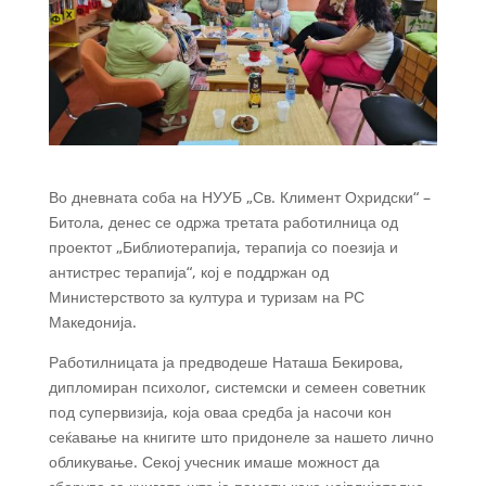
Во дневната соба на НУУБ „Св. Климент Охридски“ –
Битола, денес се одржа третата работилница од
проектот „Библиотерапија, терапија со поезија и
антистрес терапија“, кој
е поддржан од
Министерството за култура и туризам на РС
Македонија.
Работилницата ја предводеше Наташа Бекирова,
дипломиран психолог, системски и семеен советник
под супервизија, која оваа средба ја насочи кон
сеќавање на книгите што придонеле за нашето лично
обликување. Секој учесник имаше можност да