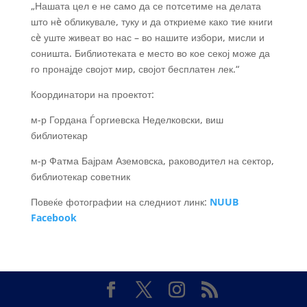
„Нашата цел е не само да се потсетиме на делата
што нè обликувале, туку и да откриеме како тие книги
сè уште живеат во нас – во нашите избори, мисли и
соништа. Библиотеката е место во кое секој може да
го пронајде својот мир, својот бесплатен лек.“
Координатори на проектот:
м-р Гордана Ѓоргиевска Неделковски, виш
библиотекар
м-р Фатма Бајрам Аземовска, раководител на сектор,
библиотекар советник
Повеќе фотографии на следниот линк:
NUUB
Facebook