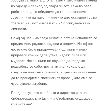
зборува за книгата што ја памети како највлијателна
во одреден период од својот живот. Така во оваа
работилница се обидовме да ги препознаеме
„светлините на патот“ – книгите што оставиле трајна
трага во нашиот живот и кои нè обликувале како
личности.
Секој од нас има своја животна патека исполнета со
предизвици, радости, падови и подеми. На тој пат
често сме биле придружувани од книги – тивки
пријатели кои ни дале утеха, надеж, сила или
мудрост. Некои книги нè научиле да гледаме
подлабоко во себе, други нè инспирирале да
сонураме поголеми соништа, а трети ни помогнале
да го пронајдеме вистинскиот правец кога сме се
чувствувале изгубени.
Пред присутните се обрати и директорката на
библиотеката, м-р Емилија Стефановска-Давкова,
која истакна: