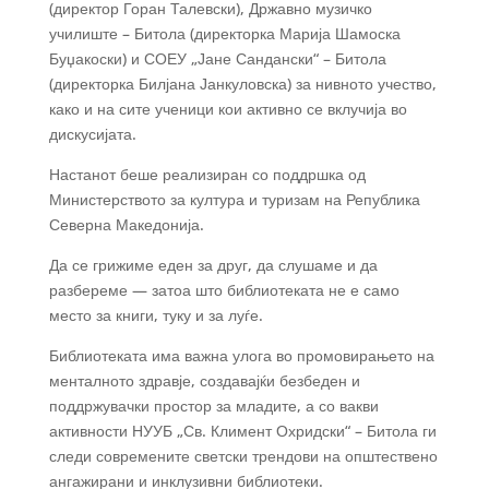
(директор Горан Талевски), Државно музичко
училиште – Битола (директорка Марија Шамоска
Буџакоски) и СОЕУ „Јане Сандански“ – Битола
(директорка Билјана Јанкуловска) за нивното учество,
како и на сите ученици кои активно се вклучија во
дискусијата.
Настанот беше реализиран со поддршка од
Министерството за култура и туризам на Република
Северна Македонија.
Да се грижиме еден за друг, да слушаме и да
разбереме — затоа што библиотеката не е само
место за книги, туку и за луѓе.
Библиотеката има важна улога во промовирањето на
менталното здравје, создавајќи безбеден и
поддржувачки простор за младите, а со вакви
активности НУУБ „Св. Климент Охридски“ – Битола ги
следи современите светски трендови на општествено
ангажирани и инклузивни библиотеки.