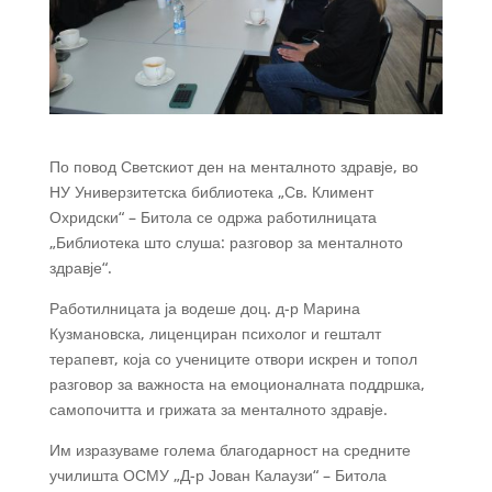
По повод Светскиот ден на менталното здравје, во
НУ Универзитетска библиотека „Св. Климент
Охридски“ – Битола се одржа работилницата
„Библиотека што слуша: разговор за
менталното
здравје“.
Работилницата ја водеше доц. д-р Марина
Кузмановска, лиценциран психолог и гешталт
терапевт, која со учениците отвори искрен и топол
разговор за важноста на емоционалната поддршка,
самопочитта и грижата за менталното здравје.
Им изразуваме голема благодарност на средните
училишта ОСМУ „Д-р Јован Калаузи“ – Битола