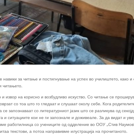
е навики за читање и постигнување на успех во училиштето, како и
и читањето.
о и извор на корисно и возбудливо искуство. Со читање се проширу
поврзат со тоа што го гледаат и слушаат околу себе. Кога родителит
а се запознаваат со литературниот јазик што се разликува од секој
а и ситуациите кои не ги запознале и доживеале. За да видат и ув
авме работилница со учениците од одделение во ООУ „Стив Наумов”
читаа текстови, а потоа направивме илустрација на прочитаното.