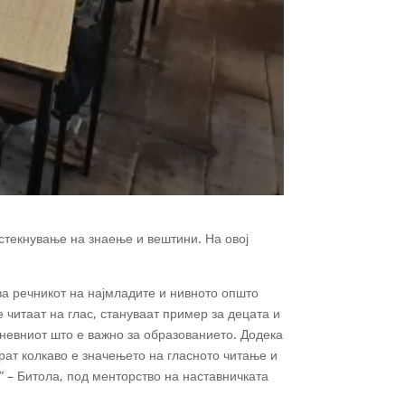
 стекнување на знаење и вештини. На овој
ва речникот на најмладите и нивното општо
е читаат на глас, стануваат пример за децата и
дневниот што е важно за образованието. Додека
ерат колкаво е значењето на гласното читање и
 – Битола, под менторство на наставничката