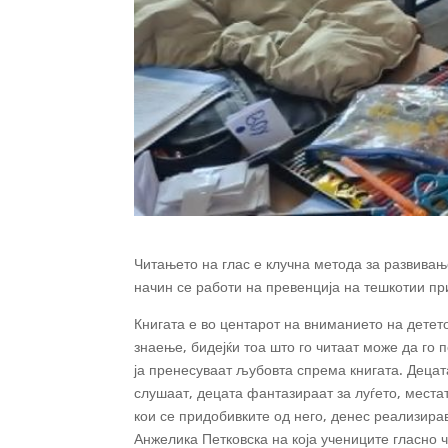
Читањето на глас е клучна метода за развивањ
начин се работи на превенција на тешкотии пр
Книгата е во центарот на вниманието на детет
знаење, бидејќи тоа што го читаат може да го 
ја пренесуваат љубовта спрема книгата. Децат
слушаат, децата фантазираат за луѓето, местат
кои се придобивките од него, денес реализир
Анжелика Петковска на која учениците гласно 