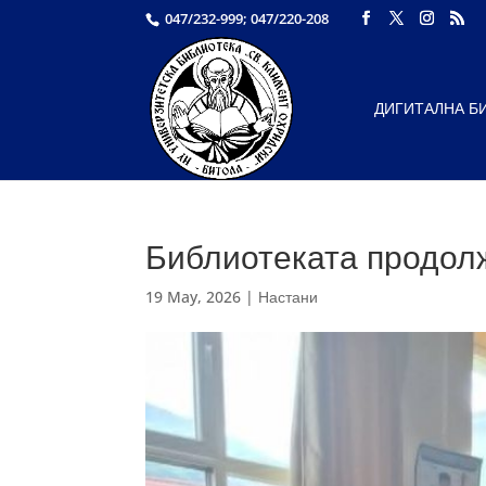
047/232-999; 047/220-208
ДИГИТАЛНА Б
Библиотеката продолж
19 May, 2026
|
Настани